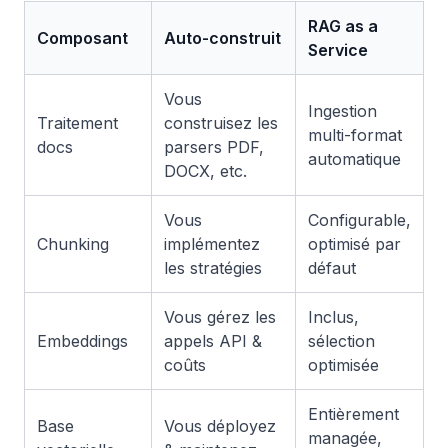
RAG as a
Composant
Auto-construit
Service
Vous
Ingestion
Traitement
construisez les
multi-format
docs
parsers PDF,
automatique
DOCX, etc.
Vous
Configurable,
Chunking
implémentez
optimisé par
les stratégies
défaut
Vous gérez les
Inclus,
Embeddings
appels API &
sélection
coûts
optimisée
Entièrement
Base
Vous déployez
managée,