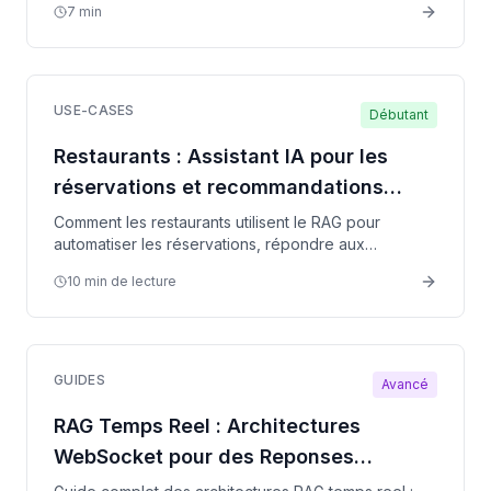
7 min
USE-CASES
Débutant
Restaurants : Assistant IA pour les
réservations et recommandations
personnalisées
Comment les restaurants utilisent le RAG pour
automatiser les réservations, répondre aux
questions clients et augmenter le panier moyen
10 min de lecture
grâce aux recommandations.
GUIDES
Avancé
RAG Temps Reel : Architectures
WebSocket pour des Reponses
Instantanees