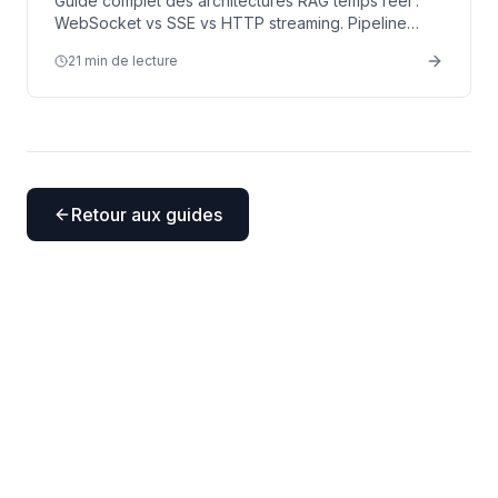
Guide complet des architectures RAG temps reel :
WebSocket vs SSE vs HTTP streaming. Pipeline
event-driven, mises a jour live, optimisation de
21 min de lecture
latence avec FastAPI.
Retour aux guides