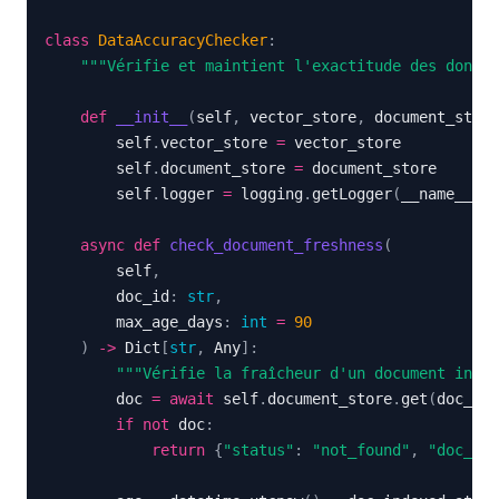
class
DataAccuracyChecker
:
"""Vérifie et maintient l'exactitude des donnée
def
__init__
(
self
,
 vector_store
,
 document_store
        self
.
vector_store 
=
        self
.
document_store 
=
        self
.
logger 
=
 logging
.
getLogger
(
__name__
)
async
def
check_document_freshness
(
        self
,
        doc_id
:
str
,
        max_age_days
:
int
=
90
)
-
>
 Dict
[
str
,
 Any
]
:
"""Vérifie la fraîcheur d'un document index
        doc 
=
await
 self
.
document_store
.
get
(
doc_id
)
if
not
 doc
:
return
{
"status"
:
"not_found"
,
"doc_id"