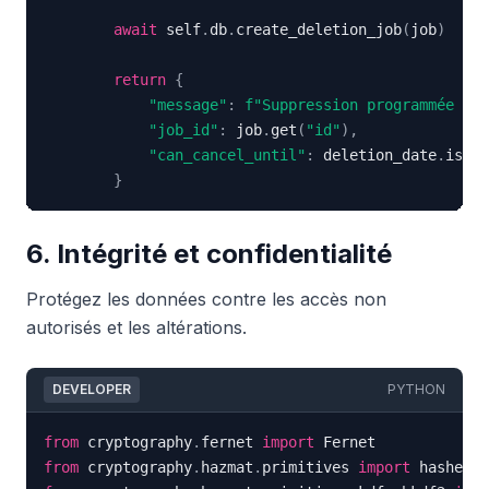
await
 self
.
db
.
create_deletion_job
(
job
)
return
{
"message"
:
f"Suppression programmée pou
"job_id"
:
 job
.
get
(
"id"
)
,
"can_cancel_until"
:
 deletion_date
.
isofo
}
6. Intégrité et confidentialité
Protégez les données contre les accès non
autorisés et les altérations.
DEVELOPER
PYTHON
from
 cryptography
.
fernet 
import
from
 cryptography
.
hazmat
.
primitives 
import