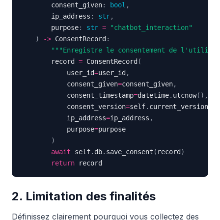
        consent_given
:
bool
,
        ip_address
:
str
,
        purpose
:
str
=
"chatbot_interaction"
)
-
>
 ConsentRecord
:
"""Enregistre le consentement de l'utilisat
        record 
=
 ConsentRecord
(
            user_id
=
user_id
,
            consent_given
=
consent_given
,
            consent_timestamp
=
datetime
.
utcnow
(
)
,
            consent_version
=
self
.
current_version
,
            ip_address
=
ip_address
,
            purpose
=
)
await
 self
.
db
.
save_consent
(
record
)
return
 record
2. Limitation des finalités
Définissez clairement pourquoi vous collectez des