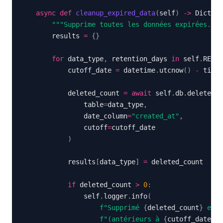
async
def
cleanup_expired_data
(
self
)
-
>
 Dict
[
st
"""Supprime toutes les données expirées."""
        results 
=
{
}
for
 data_type
,
 retention_days 
in
 self
.
RETEN
            cutoff_date 
=
 datetime
.
utcnow
(
)
-
 timed
            deleted_count 
=
await
 self
.
db
.
delete_be
                table
=
data_type
,
                date_column
=
"created_at"
,
                cutoff
=
)
            results
[
data_type
]
=
if
 deleted_count 
>
0
:
                self
.
logger
.
info
(
f"Supprimé 
{
deleted_count
}
 enre
f"(antérieurs à 
{
cutoff_date
.
da