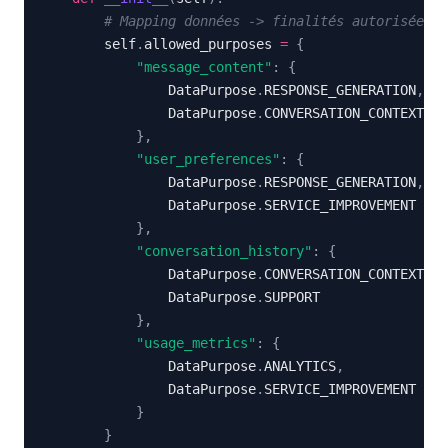
# Mapping données -> finalités autorisées
        self
.
allowed_purposes 
=
{
"message_content"
:
{
                DataPurpose
.
RESPONSE_GENERATION
,
                DataPurpose
.
}
,
"user_preferences"
:
{
                DataPurpose
.
RESPONSE_GENERATION
,
                DataPurpose
.
}
,
"conversation_history"
:
{
                DataPurpose
.
CONVERSATION_CONTEXT
,
                DataPurpose
.
}
,
"usage_metrics"
:
{
                DataPurpose
.
ANALYTICS
,
                DataPurpose
.
}
}