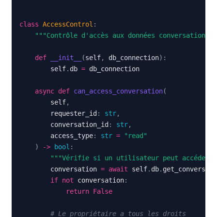
class
AccessControl
:
"""Contrôle d'accès aux données conversationnel
def
__init__
(
self
,
 db_connection
)
:
        self
.
db 
=
async
def
can_access_conversation
(
        self
,
        requester_id
:
str
,
        conversation_id
:
str
,
        access_type
:
str
=
"read"
)
-
>
bool
:
"""Vérifie si un utilisateur peut accéder à
        conversation 
=
await
 self
.
db
.
get_conversati
if
not
 conversation
:
return
False
# Le propriétaire a tous les droits