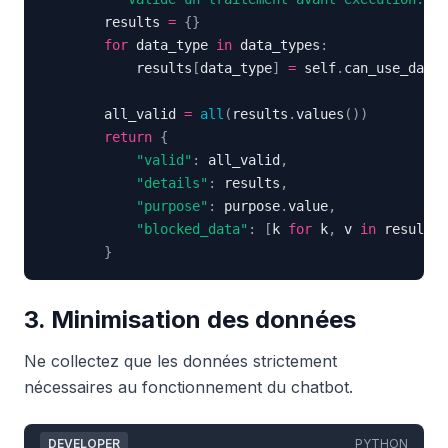
        results 
=
{
}
for
 data_type 
in
 data_types
:
            results
[
data_type
]
=
 self
.
can_use_data
(
        all_valid 
=
all
(
results
.
values
(
)
)
return
{
"valid"
:
 all_valid
,
"details"
:
 results
,
"purpose"
:
 purpose
.
value
,
"blocked_data"
:
[
k 
for
 k
,
 v 
in
 results
.
}
3. Minimisation des données
Ne collectez que les données strictement
nécessaires au fonctionnement du chatbot.
DEVELOPER
PYTHON