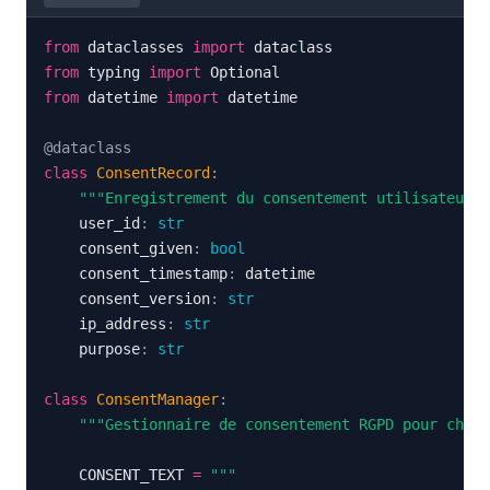
from
 dataclasses 
import
from
 typing 
import
from
 datetime 
import
@dataclass
class
ConsentRecord
:
"""Enregistrement du consentement utilisateur."
    user_id
:
str
    consent_given
:
bool
    consent_timestamp
:
    consent_version
:
str
    ip_address
:
str
    purpose
:
str
class
ConsentManager
:
"""Gestionnaire de consentement RGPD pour chatb
    CONSENT_TEXT 
=