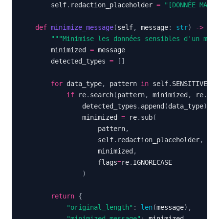
        self
.
redaction_placeholder 
=
"[DONNÉE MASQU
def
minimize_message
(
self
,
 message
:
str
)
-
>
 Dic
"""Minimise les données sensibles d'un mess
        minimized 
=
        detected_types 
=
[
]
for
 data_type
,
 pattern 
in
 self
.
SENSITIVE_PA
if
 re
.
search
(
pattern
,
 minimized
,
 re
.
IGN
                detected_types
.
append
(
data_type
)
                minimized 
=
 re
.
sub
(
                    pattern
,
                    self
.
redaction_placeholder
,
                    minimized
,
                    flags
=
re
.
)
return
{
"original_length"
:
len
(
message
)
,
"minimized_message"
:
 minimized
,