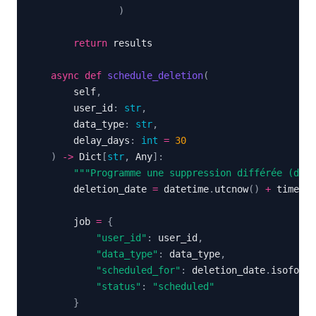
)
return
async
def
schedule_deletion
(
        self
,
        user_id
:
str
,
        data_type
:
str
,
        delay_days
:
int
=
30
)
-
>
 Dict
[
str
,
 Any
]
:
"""Programme une suppression différée (droi
        deletion_date 
=
 datetime
.
utcnow
(
)
+
 timedel
        job 
=
{
"user_id"
:
 user_id
,
"data_type"
:
 data_type
,
"scheduled_for"
:
 deletion_date
.
isoforma
"status"
:
"scheduled"
}