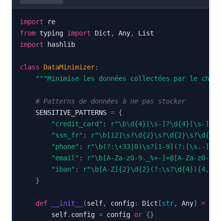
import
from
 typing 
import
 Dict
,
 Any
,
import
class
DataMinimizer
:
"""Minimise les données collectées par le chatb
# Patterns de données à ne pas stocker
    SENSITIVE_PATTERNS 
=
{
"credit_card"
:
r"\b\d{4}[\s-]?\d{4}[\s-]?\d
"ssn_fr"
:
r"\b[12]\s?\d{2}\s?\d{2}\s?\d{2}\
"phone"
:
r"\b(?:\+33|0)\s?[1-9](?:[\s.-]?\d
"email"
:
r"\b[A-Za-z0-9._%+-]+@[A-Za-z0-9.-
"iban"
:
r"\b[A-Z]{2}\d{2}(?:\s?\d{4}){4,7}\
}
def
__init__
(
self
,
 config
:
 Dict
[
str
,
 Any
]
=
Non
        self
.
config 
=
 config 
or
{
}