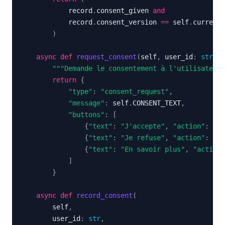
            record
.
consent_given 
and
            record
.
consent_version 
==
 self
.
)
async
def
request_consent
(
self
,
 user_id
:
str
,
 i
"""Demande le consentement à l'utilisateur.
return
{
"type"
:
"consent_request"
,
"message"
:
 self
.
CONSENT_TEXT
,
"buttons"
:
[
{
"text"
:
"J'accepte"
,
"action"
:
"co
{
"text"
:
"Je refuse"
,
"action"
:
"co
{
"text"
:
"En savoir plus"
,
"action"
]
}
async
def
record_consent
(
        self
,
        user_id
:
str
,