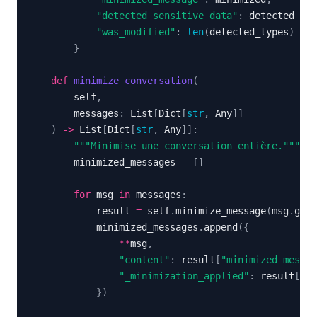
"detected_sensitive_data"
:
 detected_typ
"was_modified"
:
len
(
detected_types
)
>
0
}
def
minimize_conversation
(
        self
,
        messages
:
 List
[
Dict
[
str
,
 Any
]
]
)
-
>
 List
[
Dict
[
str
,
 Any
]
]
:
"""Minimise une conversation entière."""
        minimized_messages 
=
[
]
for
 msg 
in
 messages
:
            result 
=
 self
.
minimize_message
(
msg
.
get
(
            minimized_messages
.
append
(
{
**
msg
,
"content"
:
 result
[
"minimized_messag
"_minimization_applied"
:
 result
[
"wa
}
)