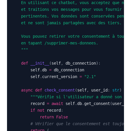
    """
def
__init__
(
self
,
 db_connection
)
:
        self
.
db 
=
        self
.
current_version 
=
"2.1"
async
def
check_consent
(
self
,
 user_id
:
str
)
-
>
"""Vérifie si l'utilisateur a donné son con
        record 
=
await
 self
.
db
.
get_consent
(
user_id
)
if
not
 record
:
return
False
# Vérifier que le consentement est toujours
return
(