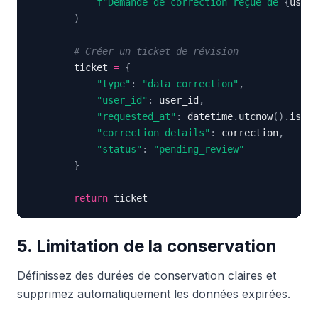
f"Demande de correction reçue de 
{
user_
)
# Créer un ticket de révision
        ticket 
=
{
"type"
:
"data_correction"
,
"user_id"
:
 user_id
,
"requested_at"
:
 datetime
.
utcnow
(
)
.
isofo
"correction_details"
:
 correction
,
"status"
:
"pending_review"
}
return
 ticket
5. Limitation de la conservation
Définissez des durées de conservation claires et
supprimez automatiquement les données expirées.