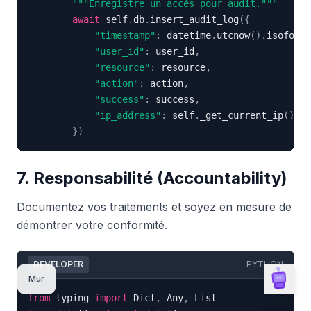
"""Enregistre un accès pour audit."""
await
 self
.
db
.
insert_audit_log
(
{
"timestamp"
:
 datetime
.
utcnow
(
)
.
isoforma
"user_id"
:
 user_id
,
"resource"
:
 resource
,
"action"
:
 action
,
"success"
:
 success
,
"ip_address"
:
 self
.
_get_current_ip
(
)
}
)
7. Responsabilité (Accountability)
Documentez vos traitements et soyez en mesure de
démontrer votre conformité.
DEVELOPER
PYTHON
Mur
Ailog Assistant
from
 typing 
import
 Dict
,
 Any
,
Ici pour vous aider