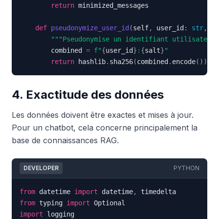
return
def
pseudonymize_user_id
(
self
,
 user_id
:
str
,
 sa
"""Pseudonymise un identifiant utilisateur.
        combined 
=
f"
{
user_id
}
:
{
salt
}
"
return
 hashlib
.
sha256
(
combined
.
encode
(
)
)
.
he
4. Exactitude des données
Les données doivent être exactes et mises à jour.
Pour un chatbot, cela concerne principalement la
base de connaissances RAG.
DEVELOPER
PYTHON
from
 datetime 
import
 datetime
,
from
 typing 
import
import