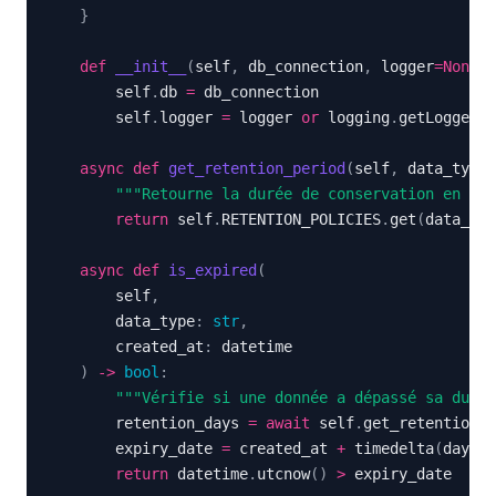
}
def
__init__
(
self
,
 db_connection
,
 logger
=
None
)
:
        self
.
db 
=
        self
.
logger 
=
 logger 
or
 logging
.
getLogger
(
_
async
def
get_retention_period
(
self
,
 data_type
:
"""Retourne la durée de conservation en jou
return
 self
.
RETENTION_POLICIES
.
get
(
data_typ
async
def
is_expired
(
        self
,
        data_type
:
str
,
        created_at
:
)
-
>
bool
:
"""Vérifie si une donnée a dépassé sa durée
        retention_days 
=
await
 self
.
get_retention_p
        expiry_date 
=
 created_at 
+
 timedelta
(
days
=
r
return
 datetime
.
utcnow
(
)
>