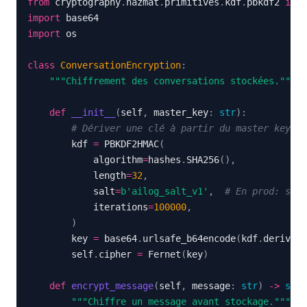
from
 cryptography
.
hazmat
.
primitives
.
kdf
.
pbkdf2 
impo
import
import
class
ConversationEncryption
:
"""Chiffrement des conversations stockées."""
def
__init__
(
self
,
 master_key
:
str
)
:
# Dériver une clé à partir du master key
        kdf 
=
 PBKDF2HMAC
(
            algorithm
=
hashes
.
SHA256
(
)
,
            length
=
32
,
            salt
=
b'ailog_salt_v1'
,
# En prod: salt
            iterations
=
100000
,
)
        key 
=
 base64
.
urlsafe_b64encode
(
kdf
.
derive
(
m
        self
.
cipher 
=
 Fernet
(
key
)
def
encrypt_message
(
self
,
 message
:
str
)
-
>
str
:
"""Chiffre un message avant stockage."""