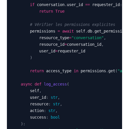
if
 conversation
.
user_id 
==
 requester_id
:
return
True
# Vérifier les permissions explicites
        permissions 
=
await
 self
.
db
.
get_permissions
            resource_type
=
"conversation"
,
            resource_id
=
conversation_id
,
            user_id
=
)
return
 access_type 
in
 permissions
.
get
(
"allo
async
def
log_access
(
        self
,
        user_id
:
str
,
        resource
:
str
,
        action
:
str
,
        success
:
bool
)
: