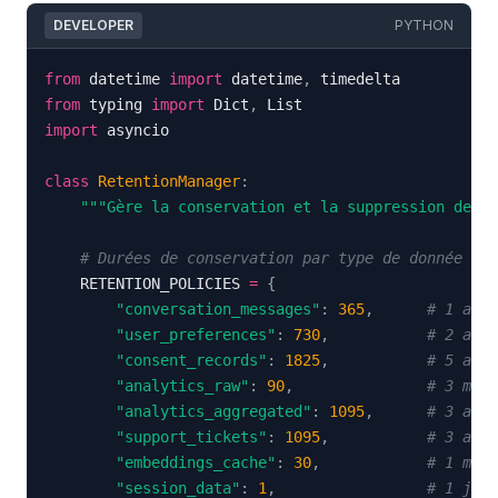
DEVELOPER
PYTHON
from
 datetime 
import
 datetime
,
from
 typing 
import
 Dict
,
import
class
RetentionManager
:
"""Gère la conservation et la suppression des d
# Durées de conservation par type de donnée (en
    RETENTION_POLICIES 
=
{
"conversation_messages"
:
365
,
# 1 an
"user_preferences"
:
730
,
# 2 ans
"consent_records"
:
1825
,
# 5 ans 
"analytics_raw"
:
90
,
# 3 mois
"analytics_aggregated"
:
1095
,
# 3 ans
"support_tickets"
:
1095
,
# 3 ans
"embeddings_cache"
:
30
,
# 1 mois
"session_data"
:
1
,
# 1 jour