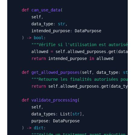
def
can_use_data
(
        self
,
        data_type
:
str
,
        intended_purpose
:
)
-
>
bool
:
"""Vérifie si l'utilisation est autorisée."
        allowed 
=
 self
.
allowed_purposes
.
get
(
data_ty
return
 intended_purpose 
in
def
get_allowed_purposes
(
self
,
 data_type
:
str
)
"""Retourne les finalités autorisées pour u
return
 self
.
allowed_purposes
.
get
(
data_type
,
def
validate_processing
(
        self
,
        data_types
:
 List
[
str
]
,
        purpose
:
)
-
>
dict
:
"""Valide un traitement avant exécution."""