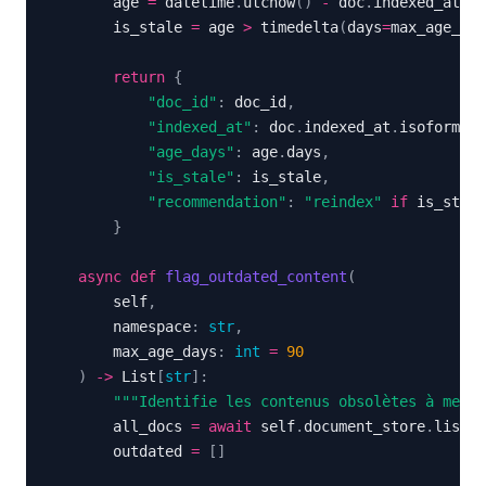
        age 
=
 datetime
.
utcnow
(
)
-
 doc
.
        is_stale 
=
 age 
>
 timedelta
(
days
=
max_age_day
return
{
"doc_id"
:
 doc_id
,
"indexed_at"
:
 doc
.
indexed_at
.
isoformat
(
"age_days"
:
 age
.
days
,
"is_stale"
:
 is_stale
,
"recommendation"
:
"reindex"
if
 is_stale
}
async
def
flag_outdated_content
(
        self
,
        namespace
:
str
,
        max_age_days
:
int
=
90
)
-
>
 List
[
str
]
:
"""Identifie les contenus obsolètes à mettr
        all_docs 
=
await
 self
.
document_store
.
list_b
        outdated 
=
[
]