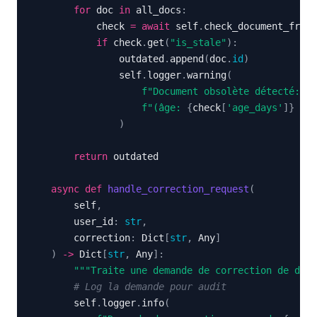
for
 doc 
in
 all_docs
:
            check 
=
await
 self
.
check_document_fresh
if
 check
.
get
(
"is_stale"
)
:
                outdated
.
append
(
doc
.
id
)
                self
.
logger
.
warning
(
f"Document obsolète détecté: 
{
d
f"(âge: 
{
check
[
'age_days'
]
}
 jou
)
return
async
def
handle_correction_request
(
        self
,
        user_id
:
str
,
        correction
:
 Dict
[
str
,
 Any
]
)
-
>
 Dict
[
str
,
 Any
]
:
"""Traite une demande de correction de donn
# Log la demande pour audit
        self
.
logger
.
info
(