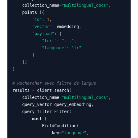
    collection_name
=
"multilingual_docs"
,
    points
=
[
{
"id"
:
1
,
"vector"
:
 embedding
,
"payload"
:
{
"text"
:
"..."
,
"language"
:
"fr"
}
}
]
)
# Rechercher avec filtre de langue
results 
=
 client
.
search
(
    collection_name
=
"multilingual_docs"
,
    query_vector
=
query_embedding
,
    query_filter
=
Filter
(
        must
=
[
            FieldCondition
(
                key
=
"language"
,