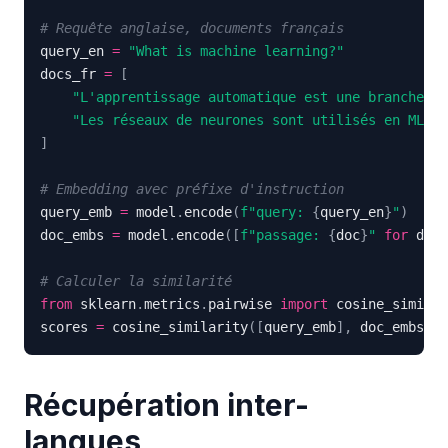
# Requête anglaise, documents français
query_en 
=
"What is machine learning?"
docs_fr 
=
[
"L'apprentissage automatique est une branche de
"Les réseaux de neurones sont utilisés en ML"
]
# Embedding avec préfixe d'instruction
query_emb 
=
 model
.
encode
(
f"query: 
{
query_en
}
"
)
doc_embs 
=
 model
.
encode
(
[
f"passage: 
{
doc
}
"
for
 doc 
# Calculer la similarité
from
 sklearn
.
metrics
.
pairwise 
import
scores 
=
 cosine_similarity
(
[
query_emb
]
,
 doc_embs
)
[
0
Récupération inter-
langues