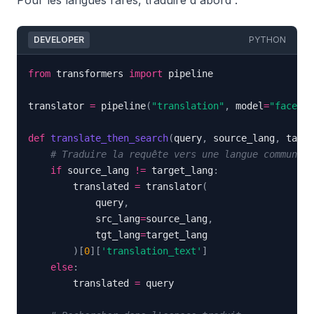
Pour les langues rares, traduire d'abord :
DEVELOPER
PYTHON
from
 transformers 
import
translator 
=
 pipeline
(
"translation"
,
 model
=
"faceboo
def
translate_then_search
(
query
,
 source_lang
,
 targe
# Traduire la requête vers une langue commune
if
 source_lang 
!=
 target_lang
:
        translated 
=
 translator
(
            query
,
            src_lang
=
source_lang
,
            tgt_lang
=
)
[
0
]
[
'translation_text'
]
else
:
        translated 
=