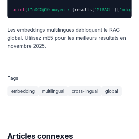
print
(
f"nDCG@10 moyen : 
{
results
[
'MIRACL'
]
[
'ndcg@10
Les embeddings multilingues débloquent le RAG
global. Utilisez mE5 pour les meilleurs résultats en
novembre 2025.
Tags
embedding
multilingual
cross-lingual
global
Articles connexes