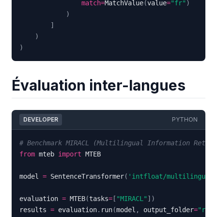
match
=
MatchValue
(
value
=
"fr"
)
)
]
)
)
Évaluation inter-langues
DEVELOPER
PYTHON
# Benchmark MIRACL (Multilingual Information Retrie
from
 mteb 
import
model 
=
 SentenceTransformer
(
'intfloat/multilingual-
evaluation 
=
 MTEB
(
tasks
=
[
"MIRACL"
]
)
results 
=
 evaluation
.
run
(
model
,
 output_folder
=
"resu