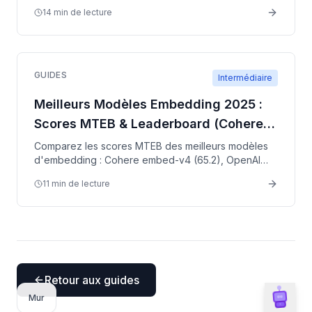
documents et requêtes spécifiques.
14 min de lecture
GUIDES
Intermédiaire
Meilleurs Modèles Embedding 2025 :
Scores MTEB & Leaderboard (Cohere,
OpenAI, BGE)
Comparez les scores MTEB des meilleurs modèles
d'embedding : Cohere embed-v4 (65.2), OpenAI
text-3-large (64.6), BGE-M3 (63.0). Leaderboard
11 min de lecture
complet avec prix.
Retour aux guides
Mur
Ailog Assistant