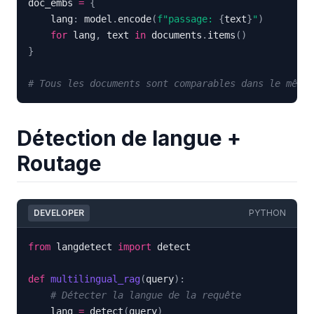
doc_embs 
=
{
    lang
:
 model
.
encode
(
f"passage: 
{
text
}
"
)
for
 lang
,
 text 
in
 documents
.
items
(
)
}
# Tous les documents sont comparables dans le même 
Détection de langue +
Routage
DEVELOPER
PYTHON
from
 langdetect 
import
def
multilingual_rag
(
query
)
:
# Détecter la langue de la requête
    lang 
=
 detect
(
query
)