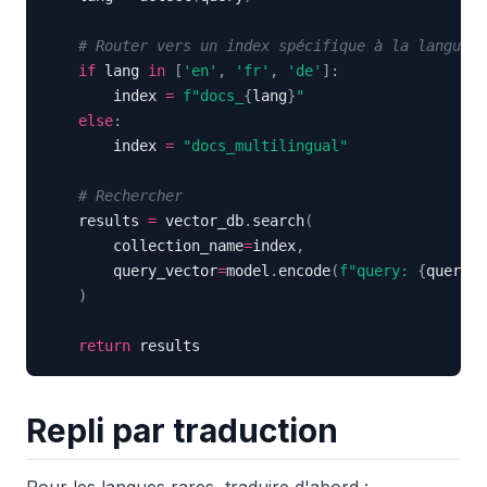
# Router vers un index spécifique à la langue (
if
 lang 
in
[
'en'
,
'fr'
,
'de'
]
:
        index 
=
f"docs_
{
lang
}
"
else
:
        index 
=
"docs_multilingual"
# Rechercher
    results 
=
 vector_db
.
search
(
        collection_name
=
index
,
        query_vector
=
model
.
encode
(
f"query: 
{
query
}
"
)
return
 results
Repli par traduction