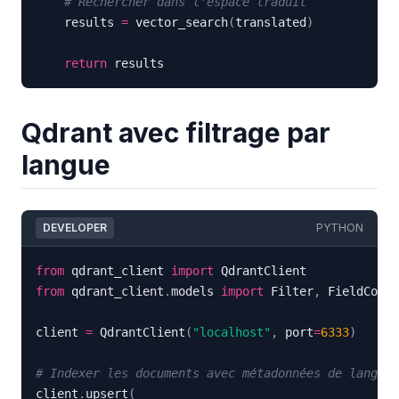
# Rechercher dans l'espace traduit
    results 
=
 vector_search
(
translated
)
return
 results
Qdrant avec filtrage par
langue
DEVELOPER
PYTHON
from
 qdrant_client 
import
from
 qdrant_client
.
models 
import
 Filter
,
 FieldCondi
client 
=
 QdrantClient
(
"localhost"
,
 port
=
6333
)
# Indexer les documents avec métadonnées de langue
client
.
upsert
(