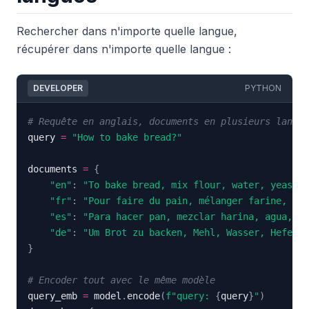
Rechercher dans n'importe quelle langue,
récupérer dans n'importe quelle langue :
DEVELOPER
PYTHON
# Requête en anglais, documents en plusieurs langue
query 
=
"How to bake bread?"
documents 
=
{
"en"
:
"To bake bread, mix flour, water, yeast..
"fr"
:
"Pour faire du pain, mélanger farine, eau
"es"
:
"Para hacer pan, mezclar harina, agua, le
"de"
:
"Um Brot zu backen, Mehl, Wasser, Hefe mi
}
# Encoder tout avec le même modèle
query_emb 
=
 model
.
encode
(
f"query: 
{
query
}
"
)