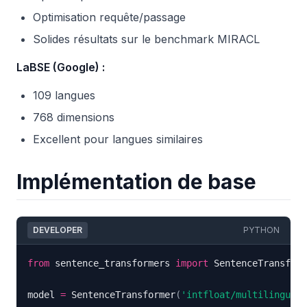
Optimisation requête/passage
Solides résultats sur le benchmark MIRACL
LaBSE (Google) :
109 langues
768 dimensions
Excellent pour langues similaires
Implémentation de base
DEVELOPER
PYTHON
from
 sentence_transformers 
import
model 
=
 SentenceTransformer
(
'intfloat/multilingual-