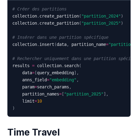
# Créer des partitions
collection
.
create_partition
(
"partition_2024"
)
collection
.
create_partition
(
"partition_2025"
)
# Insérer dans une partition spécifique
collection
.
insert
(
data
,
 partition_name
=
"partition_2
# Rechercher uniquement dans une partition spécifiq
results 
=
 collection
.
search
(
    data
=
[
query_embedding
]
,
    anns_field
=
"embedding"
,
    param
=
search_params
,
    partition_names
=
[
"partition_2025"
]
,
    limit
=
10
)
Time Travel