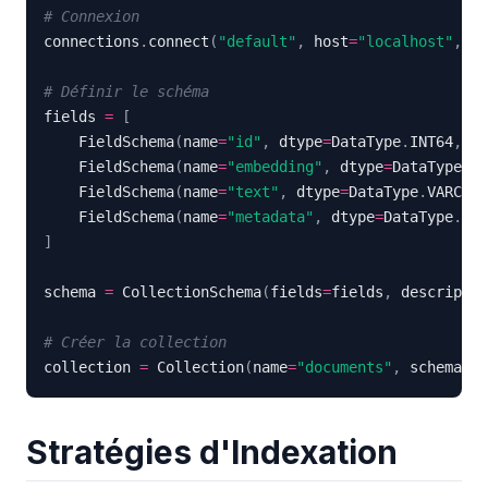
# Connexion
connections
.
connect
(
"default"
,
 host
=
"localhost"
,
 po
# Définir le schéma
fields 
=
[
    FieldSchema
(
name
=
"id"
,
 dtype
=
DataType
.
INT64
,
 is
    FieldSchema
(
name
=
"embedding"
,
 dtype
=
DataType
.
FL
    FieldSchema
(
name
=
"text"
,
 dtype
=
DataType
.
VARCHAR
    FieldSchema
(
name
=
"metadata"
,
 dtype
=
DataType
.
JSO
]
schema 
=
 CollectionSchema
(
fields
=
fields
,
 descriptio
# Créer la collection
collection 
=
 Collection
(
name
=
"documents"
,
 schema
=
sc
Stratégies d'Indexation