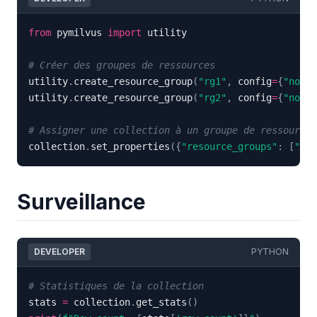
from
 pymilvus 
import
# Créer des groupes de ressources
utility
.
create_resource_group
(
"rg1"
,
 config
=
{
"node_
utility
.
create_resource_group
(
"rg2"
,
 config
=
{
"node_
# Assigner une collection à un groupe de ressources
collection
.
set_properties
(
{
"resource_groups"
:
[
"rg1
Surveillance
DEVELOPER
PYTHON
# Statistiques de la collection
stats 
=
 collection
.
get_stats
(
)