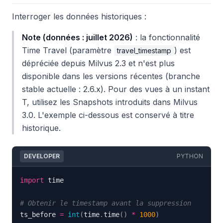
Interroger les données historiques :
Note (données : juillet 2026)
: la fonctionnalité
Time Travel (paramètre
) est
travel_timestamp
dépréciée depuis Milvus 2.3 et n'est plus
disponible dans les versions récentes (branche
stable actuelle : 2.6.x). Pour des vues à un instant
T, utilisez les Snapshots introduits dans Milvus
3.0. L'exemple ci-dessous est conservé à titre
historique.
DEVELOPER
PYTHON
import
# Obtenir le timestamp avant la suppression
ts_before 
=
int
(
time
.
time
(
)
*
1000
)