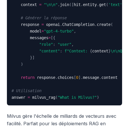
    context 
=
"\n\n"
.
join
(
[
hit
.
entity
.
get
(
'text'
)
f
# Générer la réponse
    response 
=
 openai
.
ChatCompletion
.
create
(
        model
=
"gpt-4-turbo"
,
        messages
=
[
{
"role"
:
"user"
,
"content"
:
f"Context: 
{
context
}
\n\nQues
}
]
)
return
 response
.
choices
[
0
]
.
message
.
# Utilisation
answer 
=
 milvus_rag
(
"What is Milvus?"
)
Milvus gère l'échelle de milliards de vecteurs avec
facilité. Parfait pour les déploiements RAG en