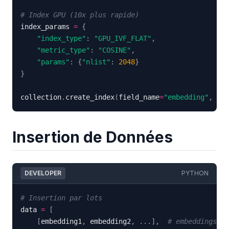
# Index GPU (10x plus rapide)
index_params 
=
{
"index_type"
:
"GPU_IVF_FLAT"
,
"metric_type"
:
"COSINE"
,
"params"
:
{
"nlist"
:
2048
}
}
collection
.
create_index
(
field_name
=
"embedding"
,
 ind
Insertion de Données
DEVELOPER
PYTHON
# Insertion par lots
data 
=
[
[
embedding1
,
 embedding2
,
.
.
.
]
,
# embeddings