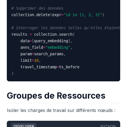
# Supprimer des données
collection
.
delete
(
expr
=
"id in [1, 2, 3]"
)
# Interroger les données telles qu'elles étaient av
results 
=
 collection
.
search
(
    data
=
[
query_embedding
]
,
    anns_field
=
"embedding"
,
    param
=
search_params
,
    limit
=
10
,
    travel_timestamp
=
)
Groupes de Ressources
Isoler les charges de travail sur différents nœuds :
DEVELOPER
PYTHON