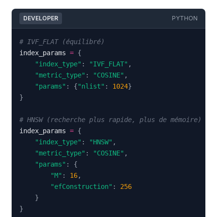
DEVELOPER
PYTHON
# IVF_FLAT (équilibré)
index_params 
=
{
"index_type"
:
"IVF_FLAT"
,
"metric_type"
:
"COSINE"
,
"params"
:
{
"nlist"
:
1024
}
}
# HNSW (recherche plus rapide, plus de mémoire)
index_params 
=
{
"index_type"
:
"HNSW"
,
"metric_type"
:
"COSINE"
,
"params"
:
{
"M"
:
16
,
"efConstruction"
:
256
}
}