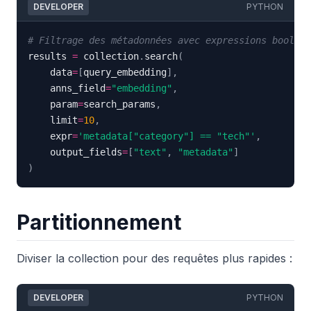
DEVELOPER
PYTHON
# Filtrage des métadonnées avec expressions booléen
results 
=
 collection
.
search
(
    data
=
[
query_embedding
]
,
    anns_field
=
"embedding"
,
    param
=
search_params
,
    limit
=
10
,
    expr
=
'metadata["category"] == "tech"'
,
    output_fields
=
[
"text"
,
"metadata"
]
)
Partitionnement
Diviser la collection pour des requêtes plus rapides :
DEVELOPER
PYTHON