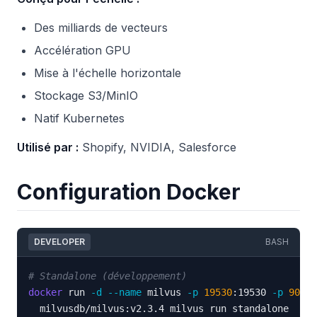
Des milliards de vecteurs
Accélération GPU
Mise à l'échelle horizontale
Stockage S3/MinIO
Natif Kubernetes
Utilisé par :
Shopify, NVIDIA, Salesforce
Configuration Docker
DEVELOPER
BASH
# Standalone (développement)
docker
 run 
-d
--name
 milvus 
-p
19530
:19530 
-p
9091
:
  milvusdb/milvus:v2.3.4 milvus run standalone