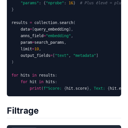
"params"
:
{
"nprobe"
:
16
}
# Plus élevé = plus p
}
results 
=
 collection
.
search
(
    data
=
[
query_embedding
]
,
    anns_field
=
"embedding"
,
    param
=
search_params
,
    limit
=
10
,
    output_fields
=
[
"text"
,
"metadata"
]
)
for
 hits 
in
 results
:
for
 hit 
in
 hits
:
print
(
f"Score: 
{
hit
.
score
}
, Text: 
{
hit
.
enti
Filtrage