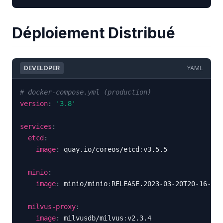
Déploiement Distribué
DEVELOPER
YAML
# docker-compose.yml (production)
version
:
'3.8'
services
:
etcd
:
image
:
 quay.io/coreos/etcd
:
minio
:
image
:
 minio/minio
:
RELEASE.2023
-
03
-
20T20
-
16
-
milvus-proxy
:
image
:
 milvusdb/milvus
: