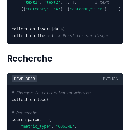
[
"text1"
,
"text2"
,
.
.
.
]
,
# text
[
{
"category"
:
"A"
}
,
{
"category"
:
"B"
}
,
.
.
.
]
# 
]
collection
.
insert
(
data
)
collection
.
flush
(
)
# Persister sur disque
Recherche
DEVELOPER
PYTHON
# Charger la collection en mémoire
collection
.
load
(
)
# Recherche
search_params 
=
{
"metric_type"
:
"COSINE"
,