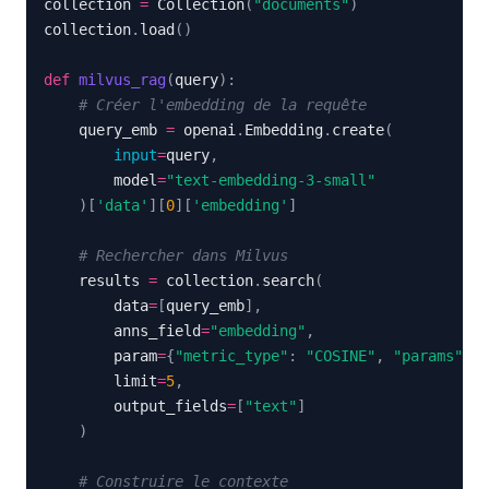
collection 
=
 Collection
(
"documents"
)
collection
.
load
(
)
def
milvus_rag
(
query
)
:
# Créer l'embedding de la requête
    query_emb 
=
 openai
.
Embedding
.
create
(
input
=
query
,
        model
=
"text-embedding-3-small"
)
[
'data'
]
[
0
]
[
'embedding'
]
# Rechercher dans Milvus
    results 
=
 collection
.
search
(
        data
=
[
query_emb
]
,
        anns_field
=
"embedding"
,
        param
=
{
"metric_type"
:
"COSINE"
,
"params"
:
{
        limit
=
5
,
        output_fields
=
[
"text"
]
)
# Construire le contexte