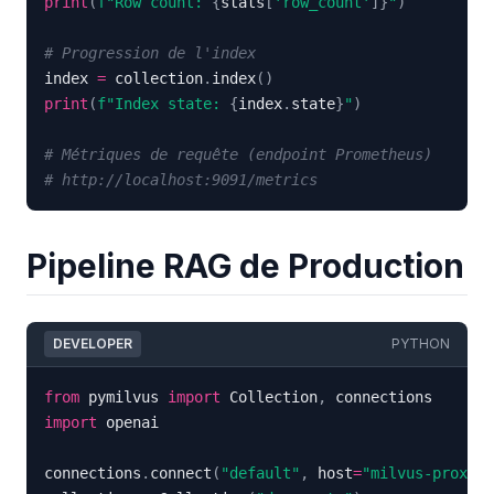
print
(
f"Row count: 
{
stats
[
'row_count'
]
}
"
)
# Progression de l'index
index 
=
 collection
.
index
(
)
print
(
f"Index state: 
{
index
.
state
}
"
)
# Métriques de requête (endpoint Prometheus)
# http://localhost:9091/metrics
Pipeline RAG de Production
DEVELOPER
PYTHON
from
 pymilvus 
import
 Collection
,
import
connections
.
connect
(
"default"
,
 host
=
"milvus-proxy"
,