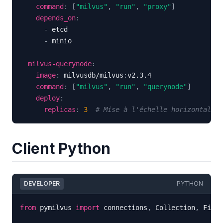
command
:
[
"milvus"
,
"run"
,
"proxy"
]
depends_on
:
-
-
milvus-querynode
:
image
:
 milvusdb/milvus
:
command
:
[
"milvus"
,
"run"
,
"querynode"
]
deploy
:
replicas
:
3
# Mise à l'échelle horizontale
Client Python
DEVELOPER
PYTHON
from
 pymilvus 
import
 connections
,
 Collection
,
 Field