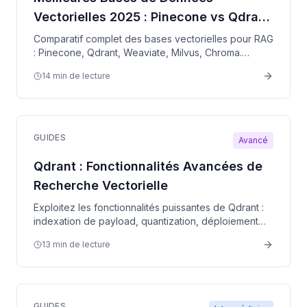
Vectorielles 2025 : Pinecone vs Qdrant
vs Weaviate
Comparatif complet des bases vectorielles pour RAG
: Pinecone, Qdrant, Weaviate, Milvus, Chroma.
Benchmarks, tarifs et recommandations selon votre
14 min de lecture
cas d'usage.
GUIDES
Avancé
Qdrant : Fonctionnalités Avancées de
Recherche Vectorielle
Exploitez les fonctionnalités puissantes de Qdrant :
indexation de payload, quantization, déploiement
distribué pour des systèmes RAG haute
13 min de lecture
performance.
GUIDES