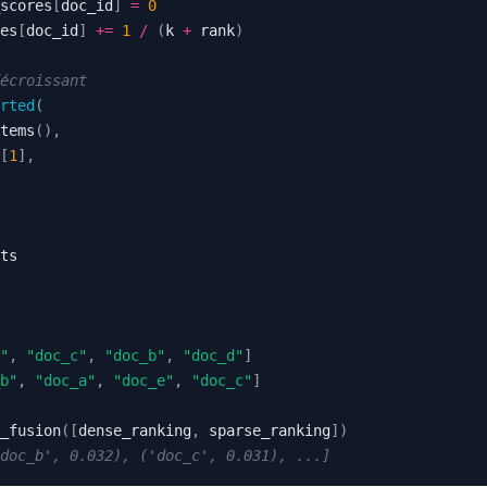
scores
[
doc_id
]
=
0
es
[
doc_id
]
+=
1
/
(
k 
+
 rank
)
écroissant
rted
(
tems
(
)
,
[
1
]
,
"
,
"doc_c"
,
"doc_b"
,
"doc_d"
]
b"
,
"doc_a"
,
"doc_e"
,
"doc_c"
]
_fusion
(
[
dense_ranking
,
 sparse_ranking
]
)
doc_b', 0.032), ('doc_c', 0.031), ...]