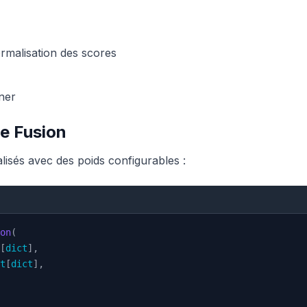
rmalisation des scores
uner
e Fusion
isés avec des poids configurables :
on
(
[
dict
]
,
t
[
dict
]
,