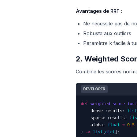
Avantages de RRF
:
Ne nécessite pas de no
Robuste aux outliers
Paramètre k facile à t
2. Weighted Scor
Combine les scores normal
DEVELOPER
def
weighted_score_fusi
    dense_results
:
list
    sparse_results
:
lis
    alpha
:
float
=
0.5
)
-
>
list
[
dict
]
: