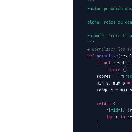
    """
# Normaliser les sc
def
normalize
(
resul
if
not
 results
:
return
{
}
        scores 
=
[
r
[
"sc
        min_s
,
 max_s 
=
        range_s 
=
 max_s
return
{
            r
[
"id"
]
:
(
r
for
 r 
in
}