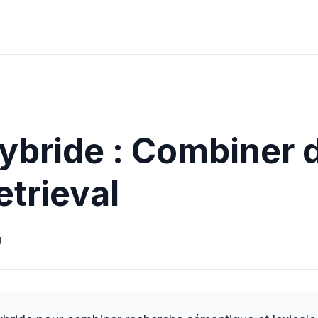
ybride : Combiner 
etrieval
g