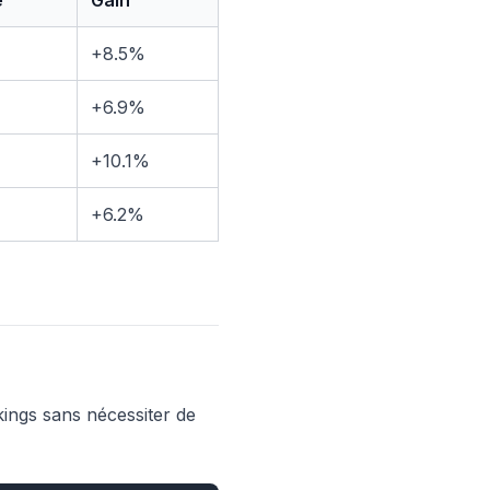
e
Gain
+8.5%
+6.9%
+10.1%
+6.2%
nkings sans nécessiter de