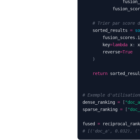
                fusion_
            fusion_scor
# Trier par score d
    sorted_results 
=
so
        fusion_scores
.
i
        key
=
lambda
 x
:
 x
        reverse
=
True
)
return
# Exemple d'utilisation
dense_ranking 
=
[
"doc_a
sparse_ranking 
=
[
"doc_
fused 
=
 reciprocal_rank
# [('doc_a', 0.032), ('