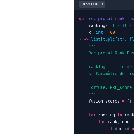
DEVELOPER
def
reciprocal_rank_fus
    rankings
:
list
[
list
    k
:
int
=
60
)
-
>
list
[
tuple
[
str
,
fl
    """
    fusion_scores 
=
{
}
for
 ranking 
in
 rank
for
 rank
,
 doc_i
if
 doc_id 
n