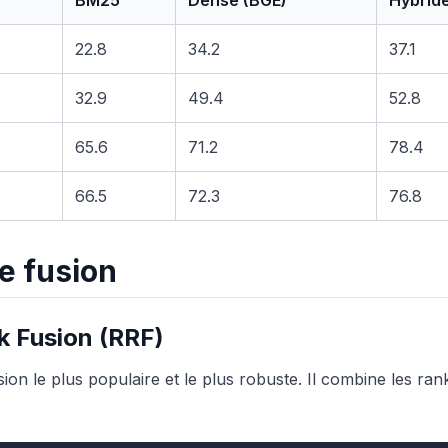
BM25
Dense (BGE)
Hybrid
22.8
34.2
37.1
32.9
49.4
52.8
65.6
71.2
78.4
66.5
72.3
76.8
e fusion
k Fusion (RRF)
sion le plus populaire et le plus robuste. Il combine les ra