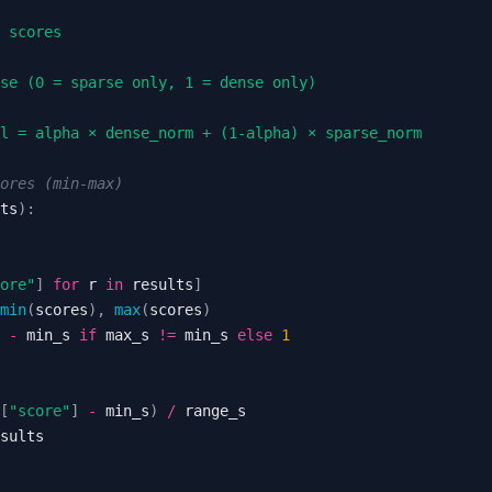
ores (min-max)
ts
)
:
ore"
]
for
 r 
in
 results
]
min
(
scores
)
,
max
(
scores
)
 
-
 min_s 
if
 max_s 
!=
 min_s 
else
1
[
"score"
]
-
 min_s
)
/