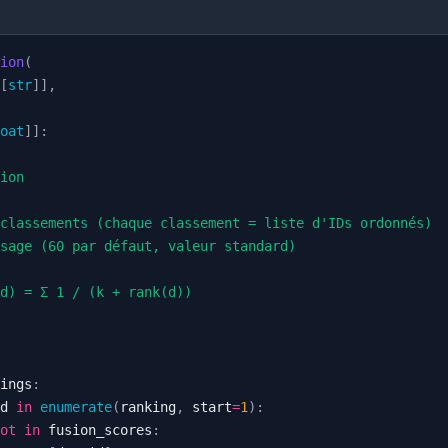
ion
(
[
str
]
]
,
oat
]
]
:
ings
:
d 
in
enumerate
(
ranking
,
 start
=
1
)
:
ot
in
 fusion_scores
: