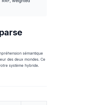
e. RRF, weighted
sparse
compréhension sémantique
illeur des deux mondes. Ce
votre système hybride.