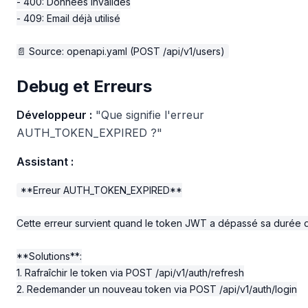
- 400: Données invalides

- 409: Email déjà utilisé

Debug et Erreurs
Développeur :
"Que signifie l'erreur
AUTH_TOKEN_EXPIRED ?"
Assistant :
**Erreur AUTH_TOKEN_EXPIRED**

Cette erreur survient quand le token JWT a dépassé sa durée de 
**Solutions**:

1. Rafraîchir le token via POST /api/v1/auth/refresh

2. Redemander un nouveau token via POST /api/v1/auth/login
