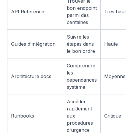
Trouver le
bon endpoint
API Reference
Très haute
parmi des
centaines
Suivre les
Guides d'intégration
étapes dans
Haute
le bon ordre
Comprendre
les
Architecture docs
Moyenne
dépendances
système
Accéder
rapidement
Runbooks
aux
Critique
procédures
d'urgence