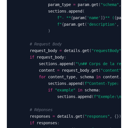
                param_type 
=
 param
.
get
(
"schema"
,
{
}
                sections
.
append
(
f"- **
{
param
[
'name'
]
}
** (
{
param
f"
{
param
.
get
(
'description'
,
'No
)
# Request Body
        request_body 
=
 details
.
get
(
"requestBody"
,
{
if
 request_body
:
            sections
.
append
(
"\n## Corps de la requê
            content 
=
 request_body
.
get
(
"content"
,
{
for
 content_type
,
 schema 
in
 content
.
ite
                sections
.
append
(
f"Content-Type: 
{
co
if
"example"
in
 schema
:
                    sections
.
append
(
f"Exemple:\n```
# Réponses
        responses 
=
 details
.
get
(
"responses"
,
{
}
)
if
 responses
: