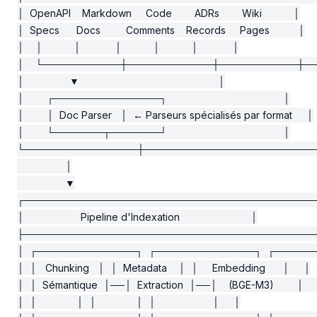
│  OpenAPI    Markdown     Code        ADRs        Wiki           │

│  Specs      Docs         Comments    Records     Pages          │

│    │           │            │           │           │            │

│    └───────────┼────────────┼───────────┼───────
│                ▼                                                 │

│        ┌───────────────┐                                         │

│        │  Doc Parser   │  ← Parseurs spécialisés par format     │

│        └───────┬───────┘                                         │

└────────────────┼─────────────────────────
                 │

                 ▼

┌──────────────────────────────────────────
│                    Pipeline d'Indexation                         │

├──────────────────────────────────────────
│  ┌──────────────┐  ┌──────────────┐  ┌───────
│  │   Chunking   │  │  Metadata    │  │     Embedding      │     │

│  │  Sémantique  │──│  Extraction  │──│    (BGE-M3)        │     
│  │              │  │              │  │                    │     │
