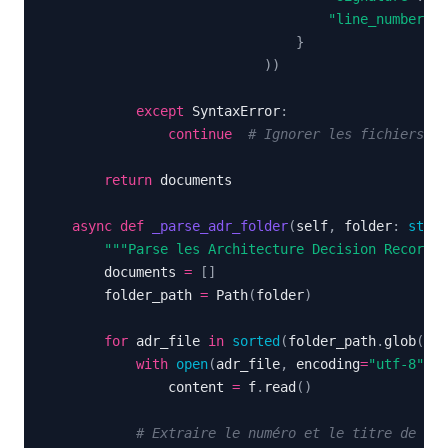
"line_number"
:
 
}
)
)
except
 SyntaxError
:
continue
# Ignorer les fichiers av
return
async
def
_parse_adr_folder
(
self
,
 folder
:
str
)
"""Parse les Architecture Decision Records.
        documents 
=
[
]
        folder_path 
=
 Path
(
folder
)
for
 adr_file 
in
sorted
(
folder_path
.
glob
(
"*.
with
open
(
adr_file
,
 encoding
=
"utf-8"
)
a
                content 
=
 f
.
read
(
)
# Extraire le numéro et le titre de l'A