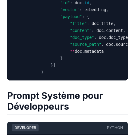
"id"
:
 doc
.
id
,
"vector"
:
 embedding
,
"payload"
:
{
"title"
:
 doc
.
title
,
"content"
:
 doc
.
content
,
"doc_type"
:
 doc
.
doc_type
,
"source_path"
:
 doc
.
source_p
**
doc
.
}
}
]
)
Prompt Système pour
Développeurs
DEVELOPER
PYTHON