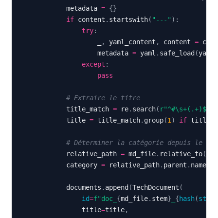
            metadata 
=
{
}
if
 content
.
startswith
(
"---"
)
:
try
:
                    _
,
 yaml_content
,
 content 
=
 cont
                    metadata 
=
 yaml
.
safe_load
(
yaml_
except
:
pass
# Extraire le titre
            title_match 
=
 re
.
search
(
r"^#\s+(.+)$"
,
 
            title 
=
 title_match
.
group
(
1
)
if
 title_m
# Déterminer la catégorie depuis le che
            relative_path 
=
 md_file
.
relative_to
(
fol
            category 
=
 relative_path
.
parent
.
name 
if
            documents
.
append
(
TechDocument
(
id
=
f"doc_
{
md_file
.
stem
}
_
{
hash
(
str
(
m
                title
=
title
,