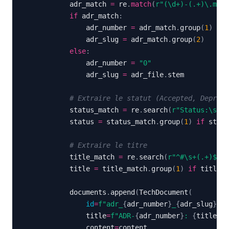
            adr_match 
=
 re
.
match
(
r"(\d+)-(.+)\.md"
,
if
 adr_match
:
                adr_number 
=
 adr_match
.
group
(
1
)
                adr_slug 
=
 adr_match
.
group
(
2
)
else
:
                adr_number 
=
"0"
                adr_slug 
=
 adr_file
.
# Extraire le statut (Accepted, Depreca
            status_match 
=
 re
.
search
(
r"Status:\s*(\
            status 
=
 status_match
.
group
(
1
)
if
 statu
# Extraire le titre
            title_match 
=
 re
.
search
(
r"^#\s+(.+)$"
,
 
            title 
=
 title_match
.
group
(
1
)
if
 title_m
            documents
.
append
(
TechDocument
(
id
=
f"adr_
{
adr_number
}
_
{
adr_slug
}
"
,
                title
=
f"ADR-
{
adr_number
}
: 
{
title
}
"
,
                content
=
content
,