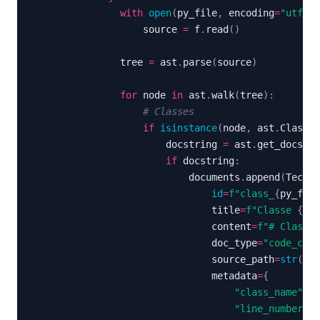
with
open
(
py_file
,
 encoding
=
"utf-8"
                    source 
=
 f
.
read
(
)
                tree 
=
 ast
.
parse
(
source
)
for
 node 
in
 ast
.
walk
(
tree
)
:
# Classes
if
isinstance
(
node
,
 ast
.
ClassDe
                        docstring 
=
 ast
.
get_docstri
if
 docstring
:
                            documents
.
append
(
TechDo
id
=
f"class_
{
py_file
                                title
=
f"Classe 
{
nod
                                content
=
f"# Classe 
                                doc_type
=
"code_clas
                                source_path
=
str
(
py_
                                metadata
=
{
"class_name"
:
 n
"line_number"
:
 