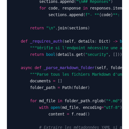
            sections
.
append
(
"\n## Réponses"
)
for
 code
,
 response 
in
 responses
.
items
(
)
                sections
.
append
(
f"- **
{
code
}
**: 
{
re
return
"\n"
.
join
(
sections
)
def
_requires_auth
(
self
,
 details
:
 Dict
)
-
>
bool
"""Vérifie si l'endpoint nécessite une auth
return
bool
(
details
.
get
(
"security"
,
[
]
)
)
async
def
_parse_markdown_folder
(
self
,
 folder
:
"""Parse tous les fichiers Markdown d'un do
        documents 
=
[
]
        folder_path 
=
 Path
(
folder
)
for
 md_file 
in
 folder_path
.
rglob
(
"*.md"
)
:
with
open
(
md_file
,
 encoding
=
"utf-8"
)
as
                content 
=
 f
.
read
(
)
# Extraire les métadonnées YAML si prés