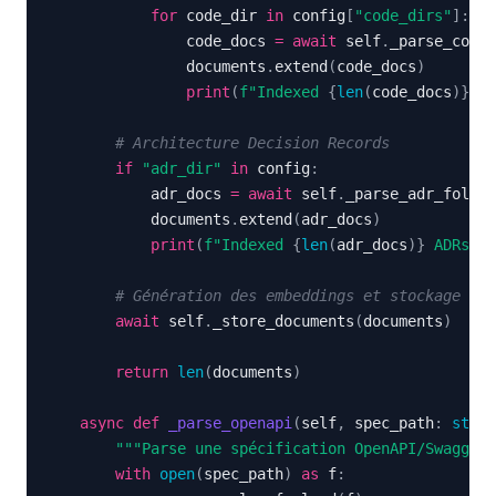
for
 code_dir 
in
 config
[
"code_dirs"
]
:
                code_docs 
=
await
 self
.
_parse_code_
                documents
.
extend
(
code_docs
)
print
(
f"Indexed 
{
len
(
code_docs
)
}
 co
# Architecture Decision Records
if
"adr_dir"
in
 config
:
            adr_docs 
=
await
 self
.
_parse_adr_folder
            documents
.
extend
(
adr_docs
)
print
(
f"Indexed 
{
len
(
adr_docs
)
}
 ADRs"
)
# Génération des embeddings et stockage
await
 self
.
_store_documents
(
documents
)
return
len
(
documents
)
async
def
_parse_openapi
(
self
,
 spec_path
:
str
)
"""Parse une spécification OpenAPI/Swagger.
with
open
(
spec_path
)
as
 f
: