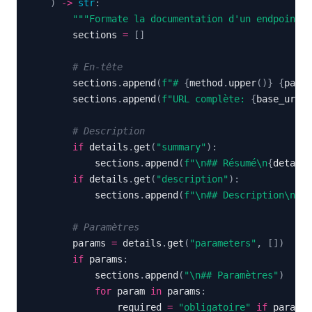
)
-
>
str
:
"""Formate la documentation d'un endpoint p
        sections 
=
[
]
# En-tête
        sections
.
append
(
f"# 
{
method
.
upper
(
)
}
{
path
}
        sections
.
append
(
f"URL complète: 
{
base_url
}
{
# Description
if
 details
.
get
(
"summary"
)
:
            sections
.
append
(
f"\n## Résumé\n
{
details
if
 details
.
get
(
"description"
)
:
            sections
.
append
(
f"\n## Description\n
{
de
# Paramètres
        params 
=
 details
.
get
(
"parameters"
,
[
]
)
if
 params
:
            sections
.
append
(
"\n## Paramètres"
)
for
 param 
in
 params
:
                required 
=
"obligatoire"
if
 param
.
g