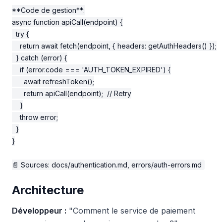
**Code de gestion**:

async function apiCall(endpoint) {

  try {

    return await fetch(endpoint, { headers: getAuthHeaders() });

  } catch (error) {

    if (error.code === 'AUTH_TOKEN_EXPIRED') {

      await refreshToken();

      return apiCall(endpoint);  // Retry

    }

    throw error;

  }

}

Architecture
Développeur :
"Comment le service de paiement