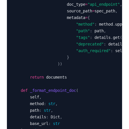
                        doc_type
=
"api_endpoint"
,
                        source_path
=
spec_path
,
                        metadata
=
{
"method"
:
 method
.
upper
(
"path"
:
 path
,
"tags"
:
 details
.
get
(
"ta
"deprecated"
:
 details
.
g
"auth_required"
:
 self
.
_
}
)
)
return
def
_format_endpoint_doc
(
        self
,
        method
:
str
,
        path
:
str
,
        details
:
 Dict
,
        base_url
:
str