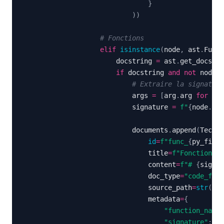
}
)
)
# Fonctions
elif
isinstance
(
node
,
 ast
.
Funct
                        docstring 
=
 ast
.
get_docstri
if
 docstring 
and
not
 node
.
n
# Extraire la signature
                            args 
=
[
arg
.
arg 
for
 arg
                            signature 
=
f"
{
node
.
nam
                            documents
.
append
(
TechDo
id
=
f"func_
{
py_file
.
                                title
=
f"Fonction 
{
n
                                content
=
f"# 
{
signat
                                doc_type
=
"code_func
                                source_path
=
str
(
py_
                                metadata
=
{
"function_name"
"signature"
:
 si