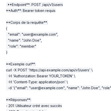
**Endpoint**: POST /api/v1/users

**Auth**: Bearer token requis

**Corps de la requête**:

{

  "email": "
user@example.com
",

  "name": "John Doe",

  "role": "member"

}

**Exemple curl**:

curl -X POST 'https://api.example.com/api/v1/users' \

  -H 'Authorization: Bearer YOUR_TOKEN' \

  -H 'Content-Type: application/json' \

  -d '{"email": "
user@example.com
", "name": "John Doe", "role
**Réponses**:

- 201: Utilisateur créé avec succès
