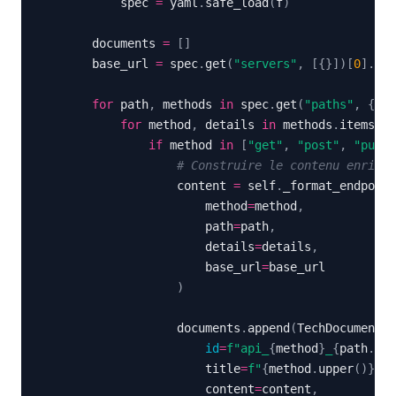
            spec 
=
 yaml
.
safe_load
(
f
)
        documents 
=
[
]
        base_url 
=
 spec
.
get
(
"servers"
,
[
{
}
]
)
[
0
]
.
get
for
 path
,
 methods 
in
 spec
.
get
(
"paths"
,
{
}
)
.
for
 method
,
 details 
in
 methods
.
items
(
)
:
if
 method 
in
[
"get"
,
"post"
,
"put"
,
# Construire le contenu enrichi
                    content 
=
 self
.
_format_endpoint
                        method
=
method
,
                        path
=
path
,
                        details
=
details
,
                        base_url
=
)
                    documents
.
append
(
TechDocument
(
id
=
f"api_
{
method
}
_
{
path
.
rep
                        title
=
f"
{
method
.
upper
(
)
}
{
p
                        content
=
content
,