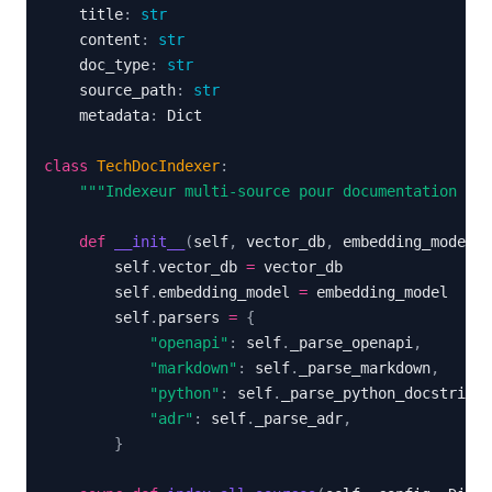
    title
:
str
    content
:
str
    doc_type
:
str
    source_path
:
str
    metadata
:
class
TechDocIndexer
:
"""Indexeur multi-source pour documentation tec
def
__init__
(
self
,
 vector_db
,
 embedding_model
)
:
        self
.
vector_db 
=
        self
.
embedding_model 
=
        self
.
parsers 
=
{
"openapi"
:
 self
.
_parse_openapi
,
"markdown"
:
 self
.
_parse_markdown
,
"python"
:
 self
.
_parse_python_docstrings
"adr"
:
 self
.
_parse_adr
,
}