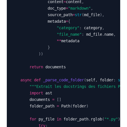
                content
=
content
,
                doc_type
=
"markdown"
,
                source_path
=
str
(
md_file
)
,
                metadata
=
{
"category"
:
 category
,
"file_name"
:
 md_file
.
name
,
**
}
)
)
return
async
def
_parse_code_folder
(
self
,
 folder
:
str
)
"""Extrait les docstrings des fichiers Pyth
import
        documents 
=
[
]
        folder_path 
=
 Path
(
folder
)
for
 py_file 
in
 folder_path
.
rglob
(
"*.py"
)
:
try
: