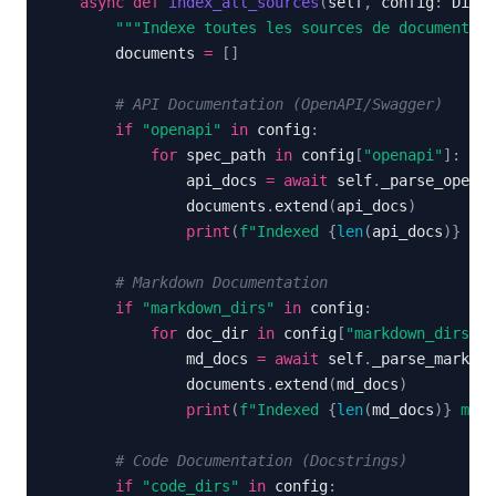
async
def
index_all_sources
(
self
,
 config
:
 Dict
)
"""Indexe toutes les sources de documentati
        documents 
=
[
]
# API Documentation (OpenAPI/Swagger)
if
"openapi"
in
 config
:
for
 spec_path 
in
 config
[
"openapi"
]
:
                api_docs 
=
await
 self
.
_parse_openap
                documents
.
extend
(
api_docs
)
print
(
f"Indexed 
{
len
(
api_docs
)
}
 end
# Markdown Documentation
if
"markdown_dirs"
in
 config
:
for
 doc_dir 
in
 config
[
"markdown_dirs"
]
:
                md_docs 
=
await
 self
.
_parse_markdow
                documents
.
extend
(
md_docs
)
print
(
f"Indexed 
{
len
(
md_docs
)
}
 mark
# Code Documentation (Docstrings)
if
"code_dirs"
in
 config
: