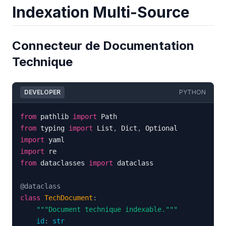
Indexation Multi-Source
Connecteur de Documentation
Technique
DEVELOPER
PYTHON
from
 pathlib 
import
from
 typing 
import
 List
,
 Dict
,
import
import
from
 dataclasses 
import
@dataclass
class
TechDocument
:
"""Document technique indexable."""
id
:
str