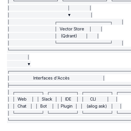
│  └──────────────┘  └──────────────┘  └───────
│                                                 │                │

│                                                 ▼                │

│                                      ┌──────────────────┐       │

│                                      │  Vector Store    │       │

│                                      │   (Qdrant)       │       │

│                                      └──────────────────┘       │

└──────────────────────────────────────────
                 │

                 ▼

┌──────────────────────────────────────────
│                    Interfaces d'Accès                            │

├──────────────────────────────────────────
│  ┌─────────┐  ┌─────────┐  ┌─────────┐  ┌─────
│  │  Web    │  │  Slack  │  │  IDE    │  │     CLI         │     │

│  │  Chat   │  │  Bot    │  │ Plugin  │  │   (ailog ask)   │     │

│  └─────────┘  └─────────┘  └─────────┘  └─────