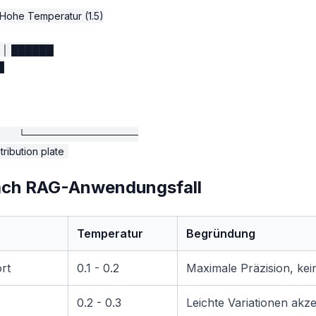
 Hohe Temperatur (1.5)

   │ ██████

█

       └────────────────

ach RAG-Anwendungsfall
Temperatur
Begründung
rt
0.1 - 0.2
Maximale Präzision, kein
0.2 - 0.3
Leichte Variationen akz