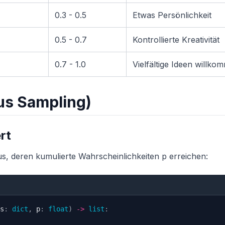
0.3 - 0.5
Etwas Persönlichkeit
0.5 - 0.7
Kontrollierte Kreativität
0.7 - 1.0
Vielfältige Ideen willko
us Sampling)
rt
s, deren kumulierte Wahrscheinlichkeiten p erreichen:
s
:
dict
,
 p
:
float
)
-
>
list
: