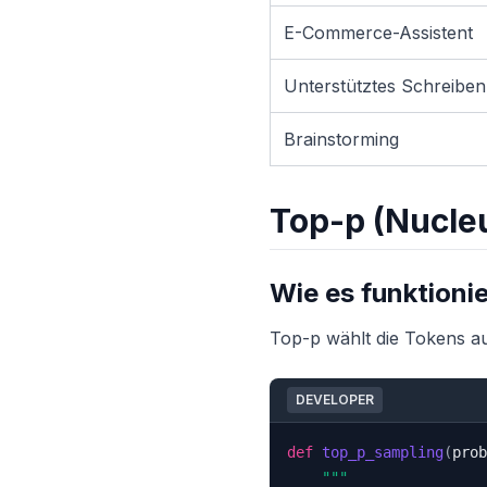
E-Commerce-Assistent
Unterstütztes Schreiben
Brainstorming
Top-p (Nucle
Wie es funktionie
Top-p wählt die Tokens au
DEVELOPER
def
top_p_sampling
(
prob