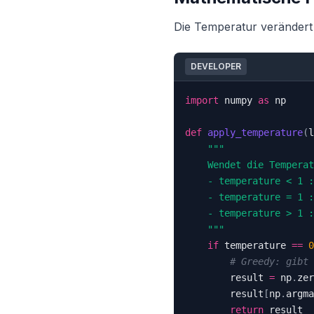
Die Temperatur verändert 
DEVELOPER
import
 numpy 
as
def
apply_temperature
(
l
    """
if
 temperature 
==
0
# Greedy: gibt 
        result 
=
 np
.
zer
        result
[
np
.
argma
return