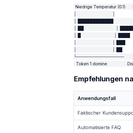
Niedrige Temperatur (0.1)     
│                              │

│ ████████████              
│ ██                           │ ████
│ █                            │ ████

│                              │ ███

│                              │ ██

└────────────────       
Empfehlungen n
Anwendungsfall
Faktischer Kundensuppo
Automatisierte FAQ