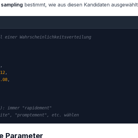
s
sampling
bestimmt, wie aus diesen Kandidaten ausgewählt
l einer Wahrscheinlichkeitsverteilung
,
12
,
.08
,
): immer "rapidement"
ite", "promptement", etc. wählen
ie Parameter