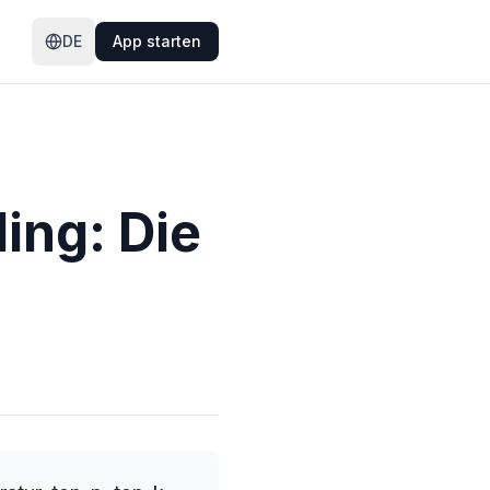
DE
App starten
ing: Die