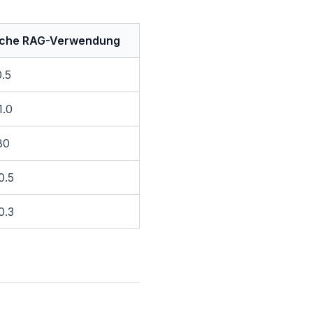
sche RAG-Verwendung
0.5
1.0
80
0.5
0.3