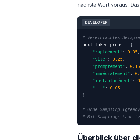
nächste Wort voraus. Da
DEVELOPER
# Vereinfachtes Beispie
next_token_probs 
=
{
"rapidement"
:
0.35
,
"vite"
:
0.25
,
"promptement"
:
0.15
"immédiatement"
:
0.
"instantanément"
:
0
"..."
:
0.05
}
# Ohne Sampling (greedy
# Mit Sampling: kann "v
Überblick über d