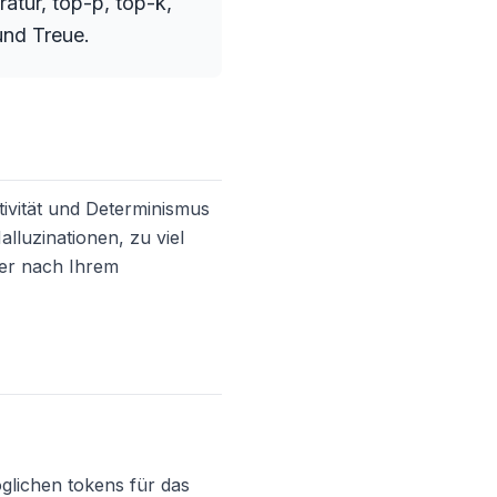
tur, top-p, top-k,
und Treue.
ivität und Determinismus
alluzinationen, zu viel
ter nach Ihrem
öglichen tokens für das