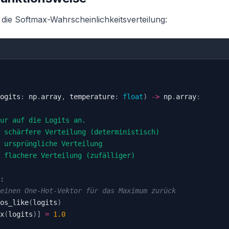
die Softmax-Wahrscheinlichkeitsverteilung:
ogits
:
 np
.
array
,
 temperature
:
float
)
-
>
 np
.
array
:
:
einen One-Hot-Vektor für das Maximum zurück
os_like
(
logits
)
x
(
logits
)
]
=
1.0