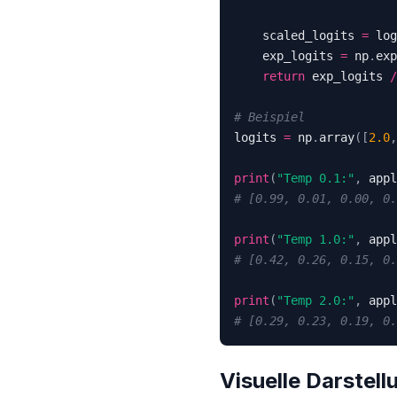
    scaled_logits 
=
 log
    exp_logits 
=
 np
.
exp
return
 exp_logits 
/
# Beispiel
logits 
=
 np
.
array
(
[
2.0
,
print
(
"Temp 0.1:"
,
 appl
# [0.99, 0.01, 0.00, 0.
print
(
"Temp 1.0:"
,
 appl
# [0.42, 0.26, 0.15, 0.
print
(
"Temp 2.0:"
,
 appl
# [0.29, 0.23, 0.19, 0.
Visuelle Darstell