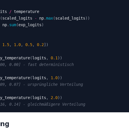
its 
/
(
scaled_logits 
-
 np
.
max
(
scaled_logits
)
)
 np
.
sum
(
exp_logits
)
1.5
,
1.0
,
0.5
,
0.2
]
)
y_temperature
(
logits
,
0.1
)
)
00, 0.00] - fast deterministisch
y_temperature
(
logits
,
1.0
)
)
09, 0.07] - ursprüngliche Verteilung
y_temperature
(
logits
,
2.0
)
)
16, 0.14] - gleichmäßigere Verteilung
ung