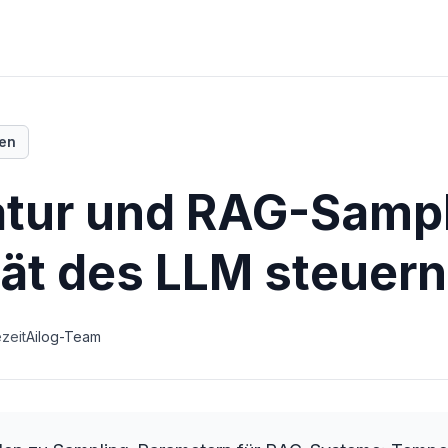
ten
tur und RAG-Sampl
tät des LLM steuern
ezeit
Ailog-Team